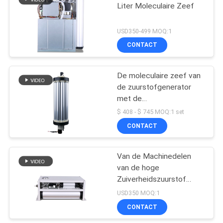
Liter Moleculaire Zeef
452
USD350-499 MOQ:1
De Generator van
CONTACT
het huishoudenozon
De moleculaire zeef van
de zuurstofgenerator
met de
Concentratordelen van
$ 408 - $ 745 MOQ:1 set
de compressorzuurstof
CONTACT
28
De Machine van het
Van de Machinedelen
van de hoge
hotelozon
Zuiverheidszuurstof
Concentrator van de
USD350 MOQ:1
Zeefo2 de Moleculaire
CONTACT