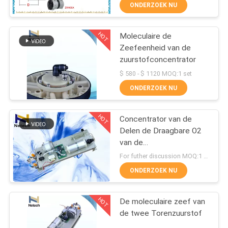
CONTACTEER
ONDERZOEK NU
ONS
HOT
Moleculaire de
171
Zeefeenheid van de
NIEUWS
zuurstofconcentrator
Industriële
$ 580 - $ 1120 MOQ:1 set
Ozongenerator
MERCHANTS
ONDERZOEK NU
SITEMAP
HOT
Concentrator van de
Delen de Draagbare O2
van de
PRIVACY
10
zuurstofconcentrator
For futher discussion MOQ:1 set
POLICY
Het Project van de
ONDERZOEK NU
ozongenerator
HOT
De moleculaire zeef van
de twee Torenzuurstof