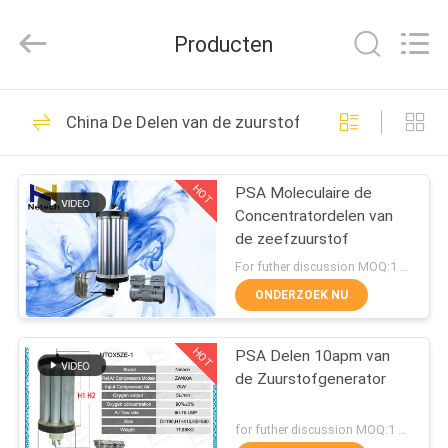
2026
Guangzhou OSUNSHINE Environmental Technology Co., Ltd.
All
Producten
Rights
Reserved.
HUIS
55
China De Delen van de zuurstofconcentrator
Grote
PRODUCTEN
Ozongenerator
HOT
PSA Moleculaire de
Concentratordelen van
ONGEVEER
de zeefzuurstof
ONS
For futher discussion MOQ:1 set
ONDERZOEK NU
93
FABRIEKSREIS
De Generator van
HOT
PSA Delen 10apm van
de Zuurstofgenerator
KWALITEITSCONTROLE
het waterozon
for futher discussion MOQ:1 set