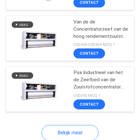
CONTACT
130
De Generator van
Van de de
het aquicultuurozon
Concentratorzeef van de
hoog rendementzuurstof
het Bed 10L 8L voor
USD450-USD499 MOQ:1
Viskwekerij
CONTACT
45
Psa Industrieel van het
de Zeefbed van de
Het Waterreiniging
Zuurstofconcentrator
Moleculair Hoog
van de
USD350 MOQ:1
rendement 10 Lpm
CONTACT
ozongenerator
Bekijk meer
210