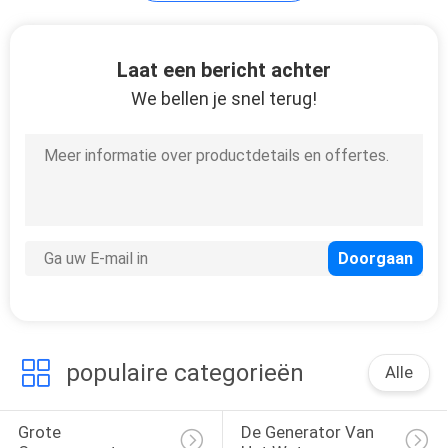
Andere
Laat een bericht achter
Hulpfaciliteiten van
We bellen je snel terug!
de Ozongenerator
171
De Delen van de
zuurstofconcentrator
populaire categorieën
Alle
19
Grote 
De Generator Van 