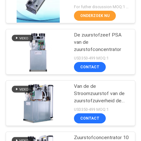
For futher discussion MOQ:1 set
ONDERZOEK NU
359
De Delen van de
De zuurstofzeef PSA
van de
ozongenerator
zuurstofconcentrator
USD350-499 MOQ:1
CONTACT
Van de de
341
Stroomzuurstof van de
Commerciële
zuurstofzuiverheid de
Hoge moleculaire Zeef
USD350-499 MOQ:1
Ozongenerator
10L
CONTACT
Zuurstofconcentrator 10