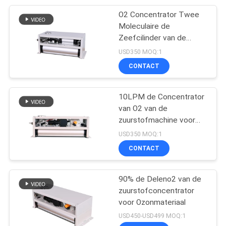
O2 Concentrator Twee
101
Moleculaire de
De Generator van
Zeefcilinder van de
Torenszuurstof voor
USD350 MOQ:1
het voedselozon
Ozonmateriaal
CONTACT
10LPM de Concentrator
van O2 van de
zuurstofmachine voor
161
Ozongenerator
USD350 MOQ:1
De Generator van
CONTACT
het Zwembadozon
90% de Deleno2 van de
zuurstofconcentrator
voor Ozonmateriaal
USD450-USD499 MOQ:1