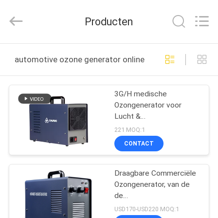
2026
Guangzhou OSUNSHINE Environmental Technology Co., Ltd.
All
Producten
Rights
Reserved.
HUIS
automotive ozone generator online fabricage
PRODUCTEN
3G/H medische
Ozongenerator voor
ONGEVEER
Lucht &
ONS
Waterbehandeling
221 MOQ:1
220V/110v 60Hz
CONTACT
FABRIEKSREIS
Draagbare Commerciële
Ozongenerator, van de
KWALITEITSCONTROLE
de
Luchtzuiveringsinstallatie
USD170-USD220 MOQ:1