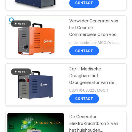
van 3G het Minimateriaal
CONTACTEER
CONTACT
van de het
ONS
Voedselvoorbereiding
Verwijder Generator van
het Geur de
NIEUWS
Commerciële Ozon voor
Hotelzaal
onderhandelbaar MOQ:Overeen te komen
Zuiveringsinstallatie,
MERCHANTS
CONTACT
KTV-Geurvlekkenmiddel
SITEMAP
3g/H Medische
Draagbare het
Ozongenerator van de
PRIVACY
waterlucht 12 Maanden
USD170-USD225 MOQ:1
Van Certificatie
POLICY
CONTACT
garantiece
De Generator
ElektroKrachtbron 2 van
het huishouden