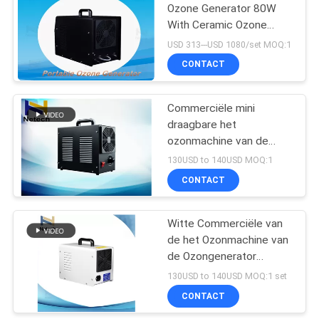
Ozone Generator 80W
With Ceramic Ozone
Tube Oxygen Source
USD 313---USD 1080/set MOQ:1
CONTACT
Commerciële mini
draagbare het
ozonmachine van de
ozongenerator om geur
130USD to 140USD MOQ:1
te verwijderen
CONTACT
Witte Commerciële van
de het Ozonmachine van
de Ozongenerator
Draagbare de
130USD to 140USD MOQ:1 set
Wasvruchten Groenten
CONTACT